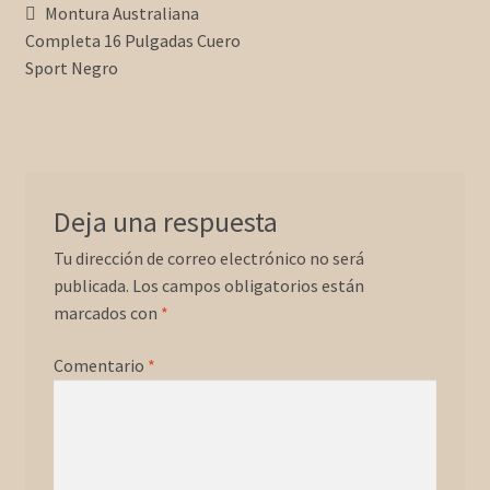
Forma de Pago
Navegación
Anterior:
Montura Australiana
Completa 16 Pulgadas Cuero
de
Sport Negro
Wallpapers
entradas
Deja una respuesta
Tu dirección de correo electrónico no será
publicada.
Los campos obligatorios están
marcados con
*
Comentario
*