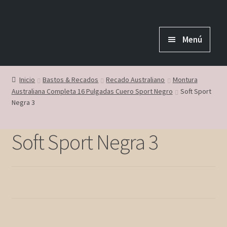
Ir
Ir
a
al
Menú
la
contenido
navegación
Inicio
Inicio
Bastos & Recados
Recado Australiano
Montura
Australiana Completa 16 Pulgadas Cuero Sport Negro
Soft Sport
Negra 3
Nosotros
Soft Sport Negra 3
Contáctanos
Mi Cuenta