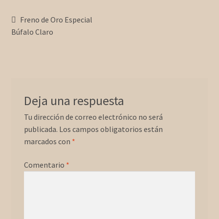
Forma de Pago
Navegación
Anterior:
Freno de Oro Especial
Búfalo Claro
de
Wallpapers
entradas
Deja una respuesta
Tu dirección de correo electrónico no será
publicada.
Los campos obligatorios están
marcados con
*
Comentario
*