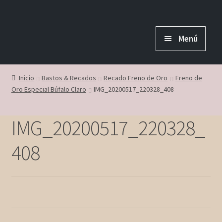
Ir
Ir
a
al
Menú
la
contenido
navegación
Inicio
Inicio
Bastos & Recados
Recado Freno de Oro
Freno de
Oro Especial Búfalo Claro
IMG_20200517_220328_408
Nosotros
IMG_20200517_220328_
Contáctanos
408
Mi Cuenta