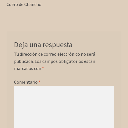
Forma de Pago
Cuero de Chancho
de
entradas
Wallpapers
Deja una respuesta
Tu dirección de correo electrónico no será
publicada.
Los campos obligatorios están
marcados con
*
Comentario
*