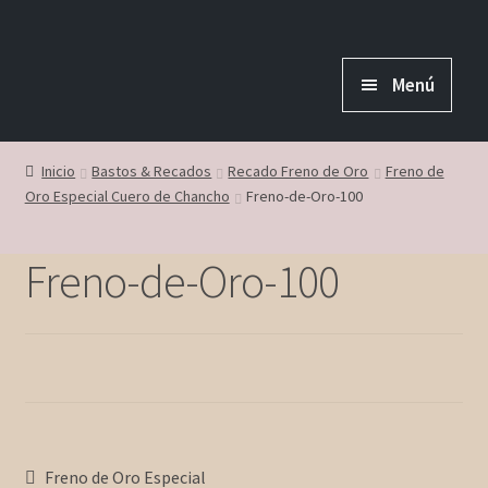
Ir
Ir
a
al
Menú
la
contenido
navegación
Inicio
Inicio
Bastos & Recados
Recado Freno de Oro
Freno de
Oro Especial Cuero de Chancho
Freno-de-Oro-100
Nosotros
Freno-de-Oro-100
Contáctanos
Mi Cuenta
Navegación
Anterior:
Freno de Oro Especial