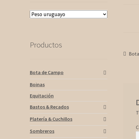
Productos
Nav
Ante
Bota
de
Bota de Campo
ent
Boinas
Equitación
Bastos & Recados
T
Platería & Cuchillos
C
Sombreros