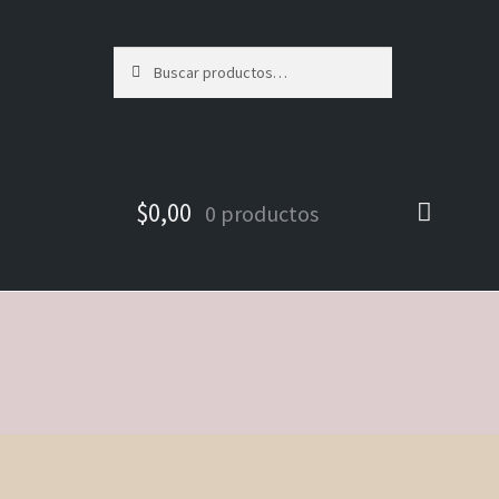
Buscar
Buscar
por:
$
0,00
0 productos