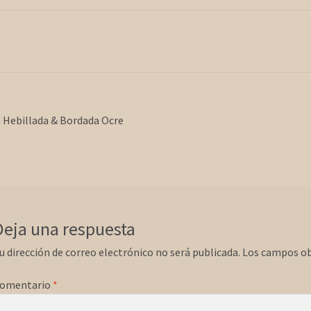
egación
rior:
 Hebillada & Bordada Ocre
radas
Deja una respuesta
u dirección de correo electrónico no será publicada.
Los campos ob
omentario
*